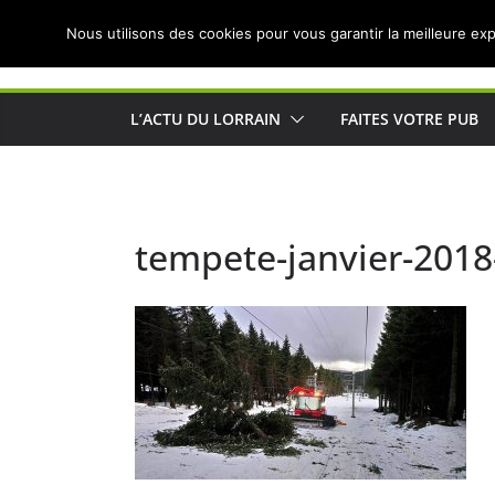
Passer
Nous utilisons des cookies pour vous garantir la meilleure exp
au
Actualités de Lorraine pour les Lorrains
contenu
L’ACTU DU LORRAIN
FAITES VOTRE PUB
tempete-janvier-2018