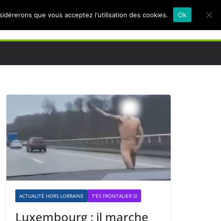
nsidérerons que vous acceptez l'utilisation des cookies.
Ok
ACTUALITÉ HORS LORRAINE
T'ES FRONTALIER SI
Luxembourg : il marche