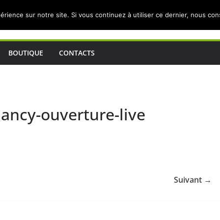
érience sur notre site. Si vous continuez à utiliser ce dernier, nous co
BOUTIQUE
CONTACTS
nancy-ouverture-live
Suivant →