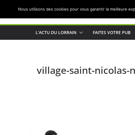
Passer
Nous utilisons des cookies pour vous garantir la meilleure exp
au
Actualités de Lorraine pour les Lorrains
contenu
L’ACTU DU LORRAIN
FAITES VOTRE PUB
village-saint-nicolas-