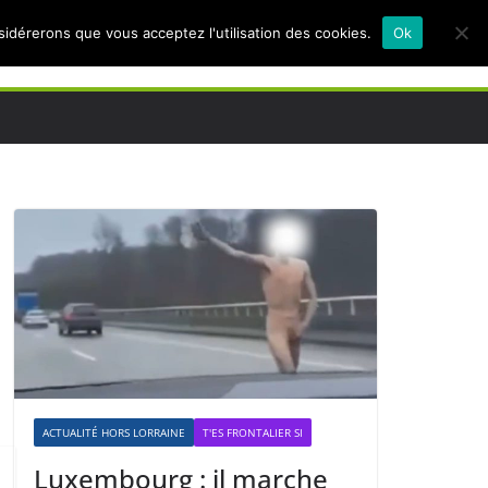
nsidérerons que vous acceptez l'utilisation des cookies.
Ok
ACTUALITÉ HORS LORRAINE
T'ES FRONTALIER SI
Luxembourg : il marche