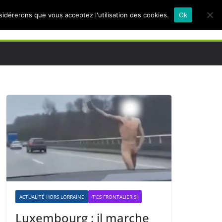
nsidérerons que vous acceptez l'utilisation des cookies.
Ok
ACTUALITÉ HORS LORRAINE
T'ES FRONTALIER SI
Luxembourg : il marche