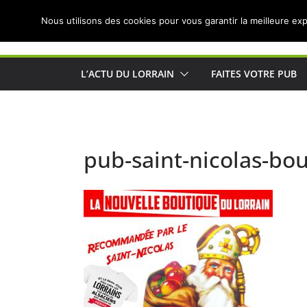
Passer
Nous utilisons des cookies pour vous garantir la meilleure exp
au
Actualités de Lorraine pour les Lorrains
contenu
L’ACTU DU LORRAIN
FAITES VOTRE PUB
pub-saint-nicolas-bo