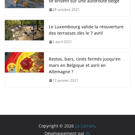
se brisent sur une autoroute belge
28 octobre 2021
Le Luxembourg valide la réouverture
des terrasses dès le 7 avril
2 avril 2021
Restos, bars, cinés fermés jusqu’en
mars en Belgique et avril en
Allemagne ?
13 janvier 2021
Copyright © 2026
Le Lorrain
.
Développement par
JP
.