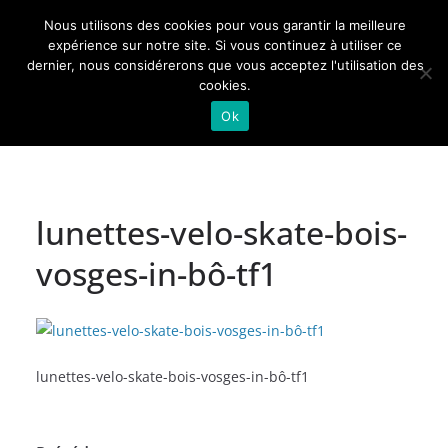
Passer
Nous utilisons des cookies pour vous garantir la meilleure
au
Actualités de Lorraine pour les Lorrains
expérience sur notre site. Si vous continuez à utiliser ce
dernier, nous considérerons que vous acceptez l'utilisation des
contenu
cookies.
Ok
lunettes-velo-skate-bois-
vosges-in-bô-tf1
lunettes-velo-skate-bois-vosges-in-bô-tf1