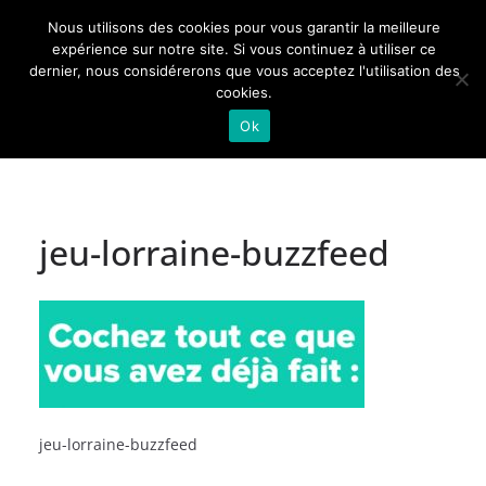
Passer
Nous utilisons des cookies pour vous garantir la meilleure
au
Actualités de Lorraine pour les Lorrains
expérience sur notre site. Si vous continuez à utiliser ce
dernier, nous considérerons que vous acceptez l'utilisation des
contenu
cookies.
Ok
jeu-lorraine-buzzfeed
jeu-lorraine-buzzfeed