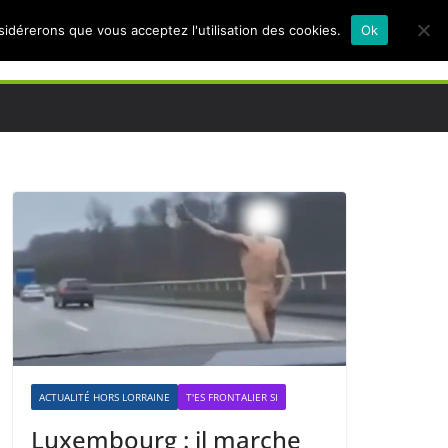
nsidérerons que vous acceptez l'utilisation des cookies.
Ok
ACTUALITÉ HORS LORRAINE
T'ES FRONTALIER SI
Luxembourg : il marche