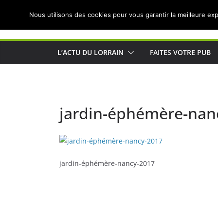
Passer
Nous utilisons des cookies pour vous garantir la meilleure exp
au
Actualités de Lorraine pour les Lorrains
contenu
L’ACTU DU LORRAIN
FAITES VOTRE PUB
jardin-éphémère-nan
jardin-éphémère-nancy-2017