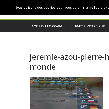
Passer
Nous utilisons des cookies pour vous garantir la meilleure exp
au
Actualités de Lorraine pour les Lorrains
contenu
L’ACTU DU LORRAIN
FAITES VOTRE PUB
jeremie-azou-pierre-
monde