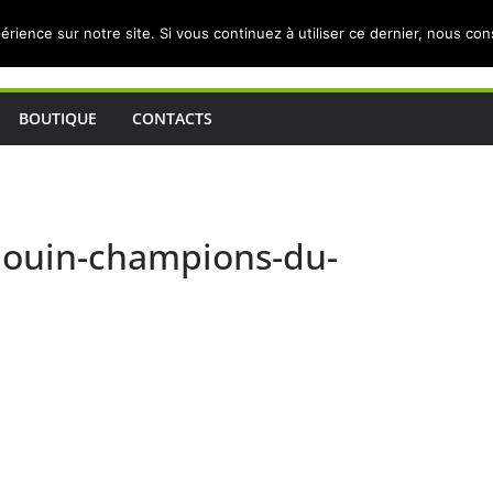
érience sur notre site. Si vous continuez à utiliser ce dernier, nous co
BOUTIQUE
CONTACTS
houin-champions-du-