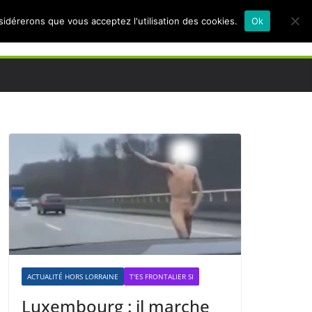
nsidérerons que vous acceptez l'utilisation des cookies.
Ok
ACTUALITÉ HORS LORRAINE
T'ES FRONTALIER SI
Luxembourg : il marche