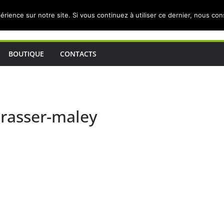
érience sur notre site. Si vous continuez à utiliser ce dernier, nous co
BOUTIQUE
CONTACTS
brasser-maley