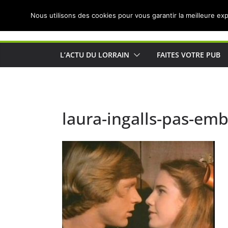
Passer
Nous utilisons des cookies pour vous garantir la meilleure exp
au
Actualités de Lorraine pour les Lorrains
contenu
L’ACTU DU LORRAIN
FAITES VOTRE PUB
laura-ingalls-pas-em