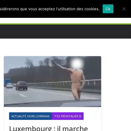
nsidérerons que vous acceptez l'utilisation des cookies.
Ok
ACTUALITÉ HORS LORRAINE
T'ES FRONTALIER SI
Luxembourg : il marche