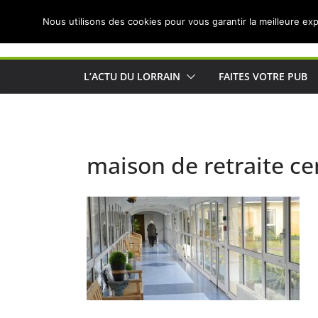
Passer
Nous utilisons des cookies pour vous garantir la meilleure exp
au
Actualités de Lorraine pour les Lorrains
contenu
L’ACTU DU LORRAIN
FAITES VOTRE PUB
maison de retraite ce