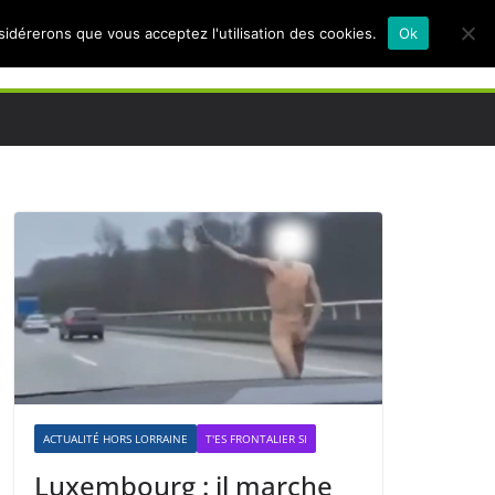
nsidérerons que vous acceptez l'utilisation des cookies.
Ok
ACTUALITÉ HORS LORRAINE
T'ES FRONTALIER SI
Luxembourg : il marche