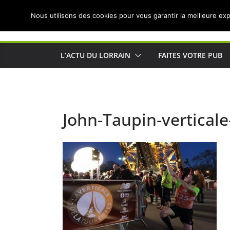
Passer
Nous utilisons des cookies pour vous garantir la meilleure exp
au
Actualités de Lorraine pour les Lorrains
contenu
L’ACTU DU LORRAIN
FAITES VOTRE PUB
John-Taupin-verticale