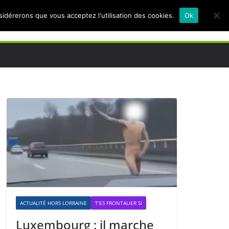
nsidérerons que vous acceptez l'utilisation des cookies.
Ok
ACTUALITÉ HORS LORRAINE
T'ES FRONTALIER SI
Luxembourg : il marche