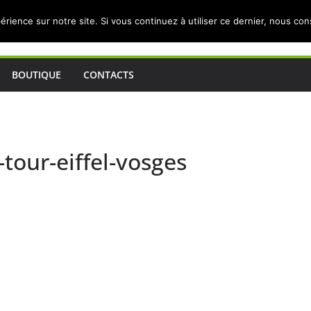
érience sur notre site. Si vous continuez à utiliser ce dernier, nous co
BOUTIQUE
CONTACTS
-tour-eiffel-vosges