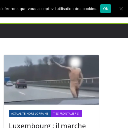
nsidérerons que vous acceptez l'utilisation des cookies.
Ok
ACTUALITÉ HORS LORRAINE
T'ES FRONTALIER SI
Luxembourg : il marche