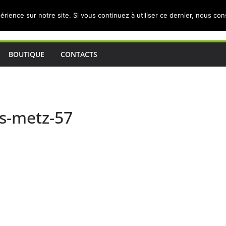
érience sur notre site. Si vous continuez à utiliser ce dernier, nous co
BOUTIQUE
CONTACTS
is-metz-57