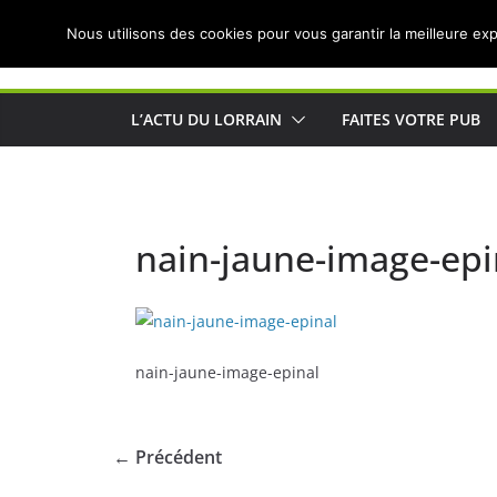
Passer
Nous utilisons des cookies pour vous garantir la meilleure exp
au
Actualités de Lorraine pour les Lorrains
contenu
L’ACTU DU LORRAIN
FAITES VOTRE PUB
nain-jaune-image-epi
nain-jaune-image-epinal
← Précédent