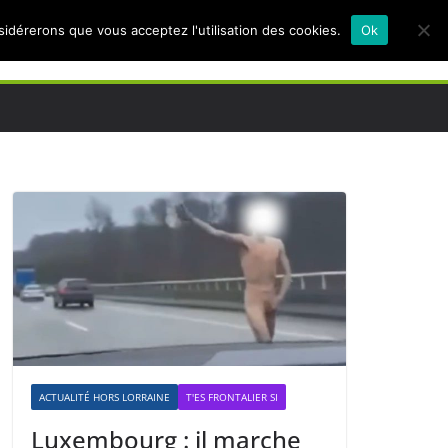
nsidérerons que vous acceptez l'utilisation des cookies.
Ok
ACTUALITÉ HORS LORRAINE
T'ES FRONTALIER SI
Luxembourg : il marche