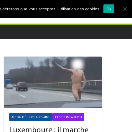
nsidérerons que vous acceptez l'utilisation des cookies.
Ok
ACTUALITÉ HORS LORRAINE
T'ES FRONTALIER SI
Luxembourg : il marche