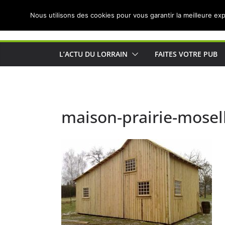
Passer
Nous utilisons des cookies pour vous garantir la meilleure exp
au
Actualités de Lorraine pour les Lorrains
contenu
L’ACTU DU LORRAIN
FAITES VOTRE PUB
maison-prairie-mosel