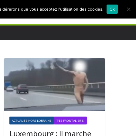
nsidérerons que vous acceptez l'utilisation des cookies.
Ok
ACTUALITÉ HORS LORRAINE
T'ES FRONTALIER SI
Luxembourg : il marche