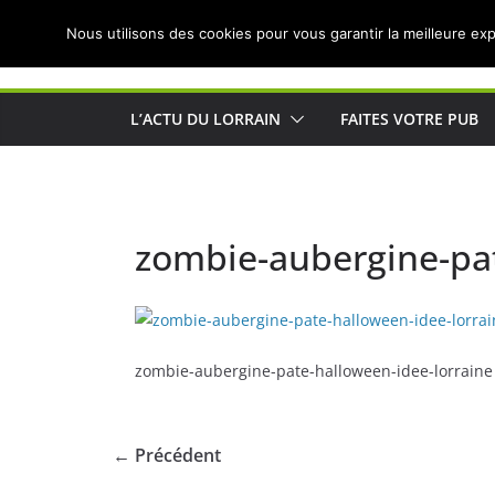
Passer
Nous utilisons des cookies pour vous garantir la meilleure exp
au
Actualités de Lorraine pour les Lorrains
contenu
L’ACTU DU LORRAIN
FAITES VOTRE PUB
zombie-aubergine-pat
zombie-aubergine-pate-halloween-idee-lorraine
← Précédent