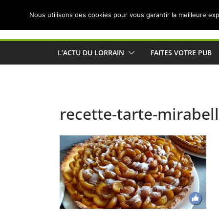
Passer
Nous utilisons des cookies pour vous garantir la meilleure exp
au
Actualités de Lorraine pour les Lorrains
contenu
L’ACTU DU LORRAIN
FAITES VOTRE PUB
recette-tarte-mirabell