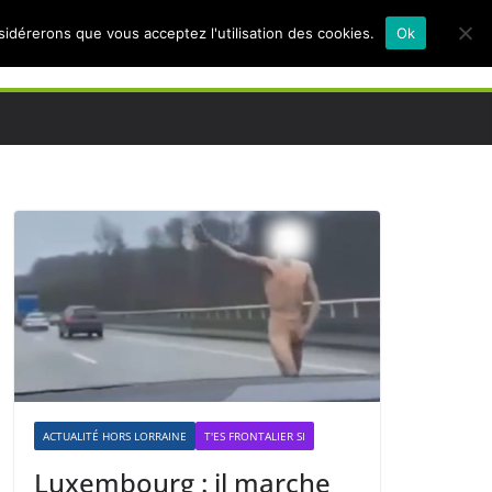
nsidérerons que vous acceptez l'utilisation des cookies.
Ok
ACTUALITÉ HORS LORRAINE
T'ES FRONTALIER SI
Luxembourg : il marche