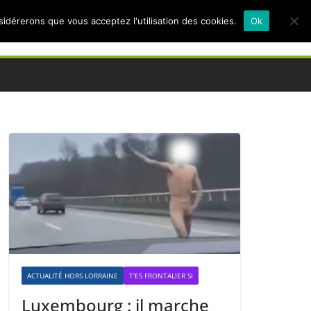
nsidérerons que vous acceptez l'utilisation des cookies.
Ok
ACTUALITÉ HORS LORRAINE
T'ES FRONTALIER SI
Luxembourg : il marche