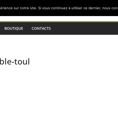
érience sur notre site. Si vous continuez à utiliser ce dernier, nous co
BOUTIQUE
CONTACTS
ble-toul