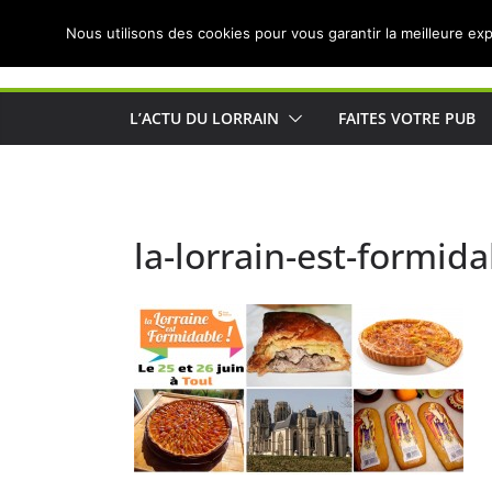
Passer
Nous utilisons des cookies pour vous garantir la meilleure exp
au
Actualités de Lorraine pour les Lorrains
contenu
L’ACTU DU LORRAIN
FAITES VOTRE PUB
la-lorrain-est-formida