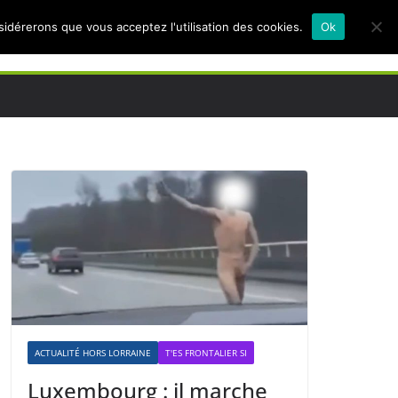
nsidérerons que vous acceptez l'utilisation des cookies.
Ok
ACTUALITÉ HORS LORRAINE
T'ES FRONTALIER SI
Luxembourg : il marche