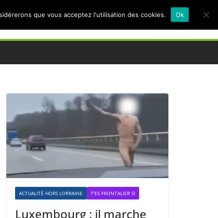
nsidérerons que vous acceptez l'utilisation des cookies.
Ok
ACTUALITÉ HORS LORRAINE
T'ES FRONTALIER SI
Luxembourg : il marche