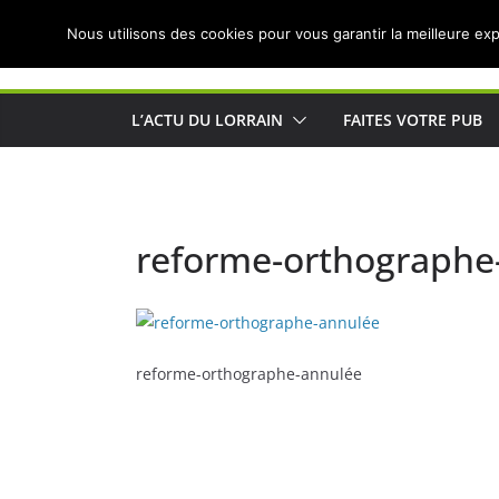
Passer
Nous utilisons des cookies pour vous garantir la meilleure exp
au
Actualités de Lorraine pour les Lorrains
contenu
L’ACTU DU LORRAIN
FAITES VOTRE PUB
reforme-orthographe
reforme-orthographe-annulée