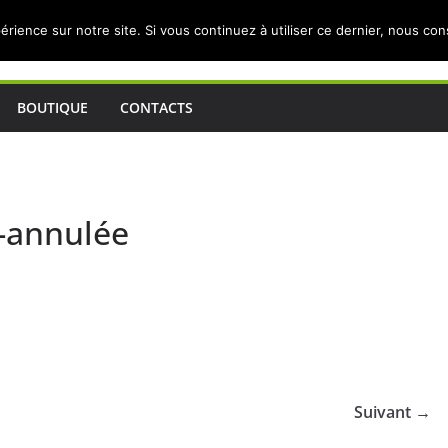
érience sur notre site. Si vous continuez à utiliser ce dernier, nous co
BOUTIQUE
CONTACTS
-annulée
Suivant →