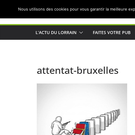
Passer
Nous utilisons des cookies pour vous garantir la meilleure exp
au
Actualités de Lorraine pour les Lorrains
contenu
L’ACTU DU LORRAIN
FAITES VOTRE PUB
attentat-bruxelles