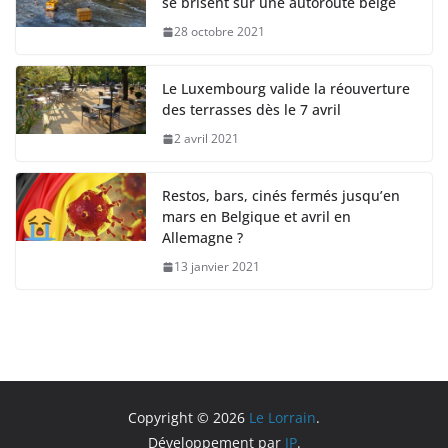
se brisent sur une autoroute belge
28 octobre 2021
Le Luxembourg valide la réouverture
des terrasses dès le 7 avril
2 avril 2021
Restos, bars, cinés fermés jusqu’en
mars en Belgique et avril en
Allemagne ?
13 janvier 2021
Copyright © 2026
Le Lorrain
.
Développement par
JP
.