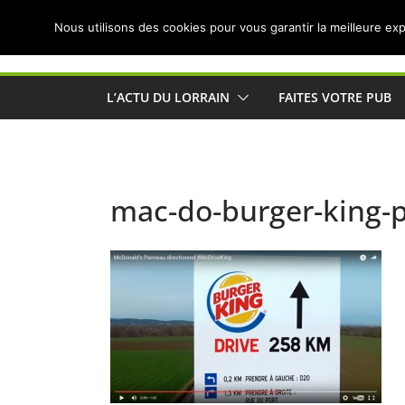
Passer
Nous utilisons des cookies pour vous garantir la meilleure exp
au
Actualités de Lorraine pour les Lorrains
contenu
L’ACTU DU LORRAIN
FAITES VOTRE PUB
mac-do-burger-king-