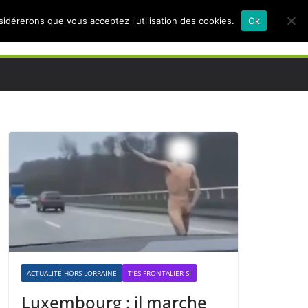
nsidérerons que vous acceptez l'utilisation des cookies.
Ok
ACTUALITÉ HORS LORRAINE
T'ES FRONTALIER SI
Luxembourg : il marche