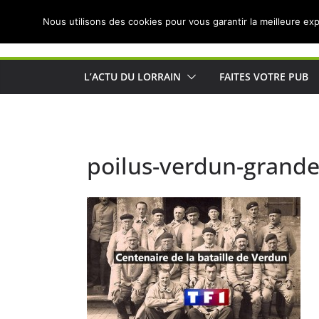
Passer
Nous utilisons des cookies pour vous garantir la meilleure exp
au
Actualités de Lorraine pour les Lorrains
contenu
L’ACTU DU LORRAIN
FAITES VOTRE PUB
poilus-verdun-grande