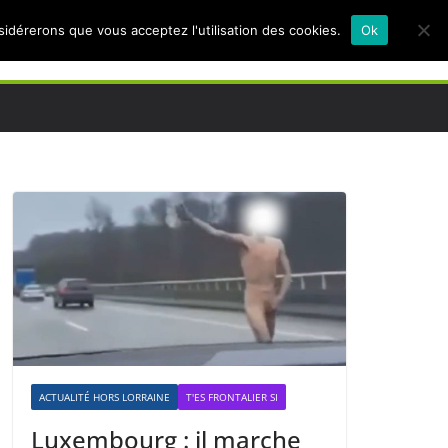
nsidérerons que vous acceptez l'utilisation des cookies.
Ok
ACTUALITÉ HORS LORRAINE
T'ES FRONTALIER SI
Luxembourg : il marche