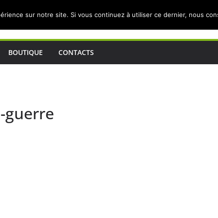
érience sur notre site. Si vous continuez à utiliser ce dernier, nous co
BOUTIQUE
CONTACTS
-guerre