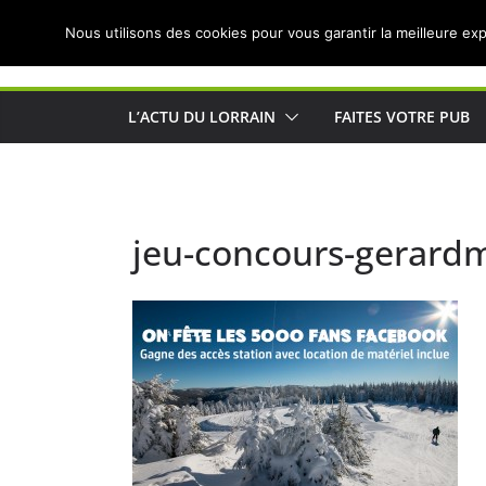
Passer
Nous utilisons des cookies pour vous garantir la meilleure exp
au
Actualités de Lorraine pour les Lorrains
contenu
L’ACTU DU LORRAIN
FAITES VOTRE PUB
jeu-concours-gerardm