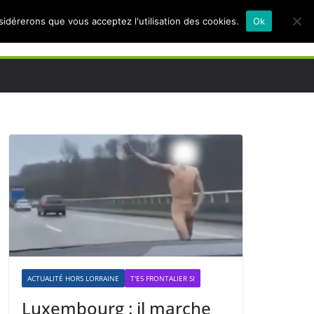
nsidérerons que vous acceptez l'utilisation des cookies.
Ok
ACTUALITÉ HORS LORRAINE
T'ES FRONTALIER SI
Luxembourg : il marche