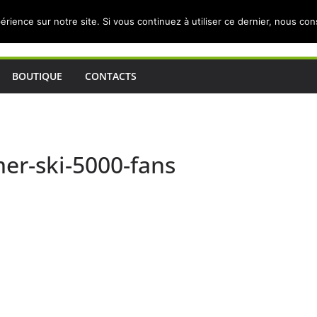
érience sur notre site. Si vous continuez à utiliser ce dernier, nous co
BOUTIQUE
CONTACTS
er-ski-5000-fans