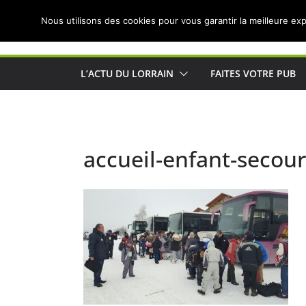
Passer
Nous utilisons des cookies pour vous garantir la meilleure exp
au
Actualités de Lorraine pour les Lorrains
contenu
L’ACTU DU LORRAIN
FAITES VOTRE PUB
accueil-enfant-secou