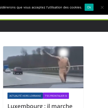
nsidérerons que vous acceptez l'utilisation des cookies.
Ok
ACTUALITÉ HORS LORRAINE
T'ES FRONTALIER SI
Luxembourg : il marche