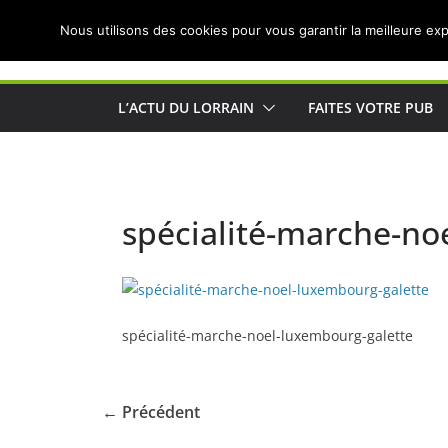
Passer
Nous utilisons des cookies pour vous garantir la meilleure exp
au
Actualités de Lorraine pour les Lorrains
contenu
L’ACTU DU LORRAIN
FAITES VOTRE PUB
spécialité-marche-no
spécialité-marche-noel-luxembourg-galette
← Précédent