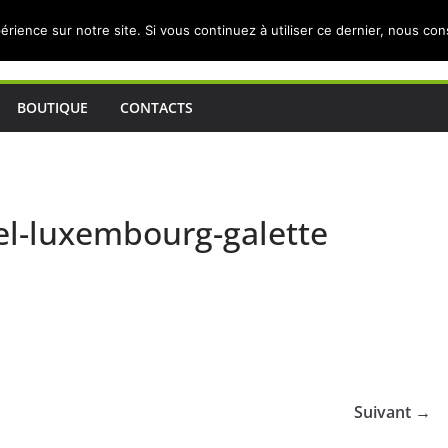
érience sur notre site. Si vous continuez à utiliser ce dernier, nous co
BOUTIQUE
CONTACTS
el-luxembourg-galette
Suivant →