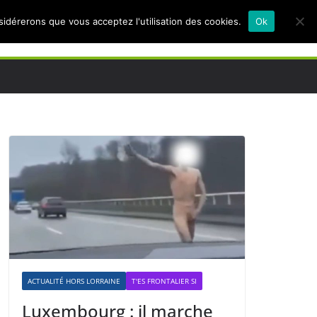
nsidérerons que vous acceptez l'utilisation des cookies.
Ok
ACTUALITÉ HORS LORRAINE
T'ES FRONTALIER SI
Luxembourg : il marche