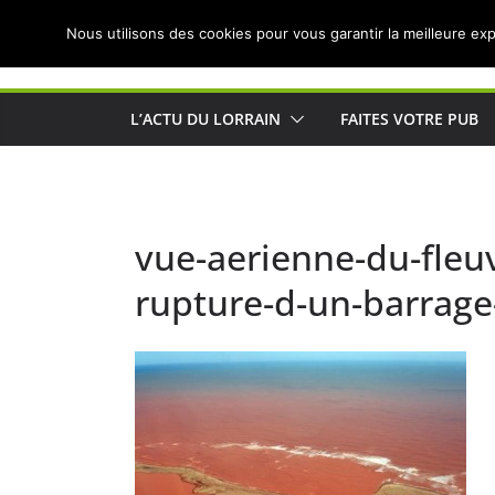
Passer
Nous utilisons des cookies pour vous garantir la meilleure exp
au
Actualités de Lorraine pour les Lorrains
contenu
L’ACTU DU LORRAIN
FAITES VOTRE PUB
vue-aerienne-du-fleuv
rupture-d-un-barrage