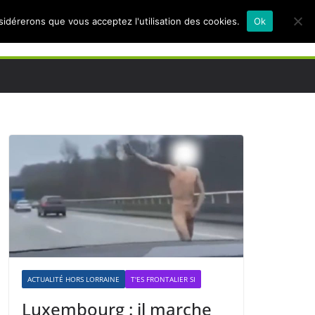
nsidérerons que vous acceptez l'utilisation des cookies.
Ok
ACTUALITÉ HORS LORRAINE
T'ES FRONTALIER SI
Luxembourg : il marche