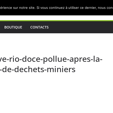
érience sur notre site. Si vous continuez à utiliser ce dernier, nous co
BOUTIQUE
CONTACTS
e-rio-doce-pollue-apres-la-
-de-dechets-miniers