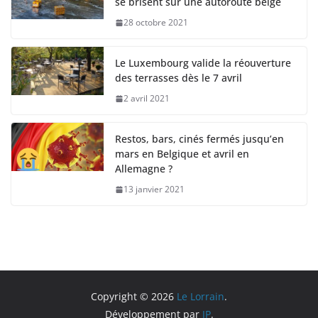
se brisent sur une autoroute belge
28 octobre 2021
Le Luxembourg valide la réouverture
des terrasses dès le 7 avril
2 avril 2021
Restos, bars, cinés fermés jusqu’en
mars en Belgique et avril en
Allemagne ?
13 janvier 2021
Copyright © 2026
Le Lorrain
.
Développement par
JP
.