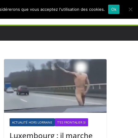
nsidérerons que vous acceptez l'utilisation des cookies.
Ok
ACTUALITÉ HORS LORRAINE
T'ES FRONTALIER SI
Luxembourg : il marche