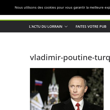
Passer
Nous utilisons des cookies pour vous garantir la meilleure exp
au
Actualités de Lorraine pour les Lorrains
contenu
L’ACTU DU LORRAIN
FAITES VOTRE PUB
vladimir-poutine-tur