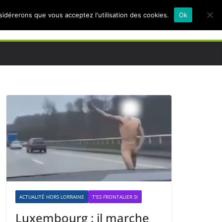
nsidérerons que vous acceptez l'utilisation des cookies.
Ok
ACTUALITÉ HORS LORRAINE
T'ES FRONTALIER SI
Luxembourg : il marche