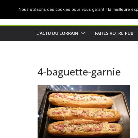
Passer
Nous utilisons des cookies pour vous garantir la meilleure exp
au
Actualités de Lorraine pour les Lorrains
contenu
L’ACTU DU LORRAIN
FAITES VOTRE PUB
4-baguette-garnie