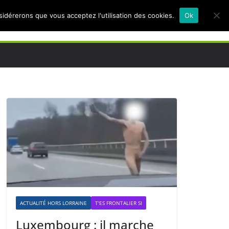
nsidérerons que vous acceptez l'utilisation des cookies.
Ok
ACTUALITÉ HORS LORRAINE
T'ES FRONTALIER SI
Luxembourg : il marche