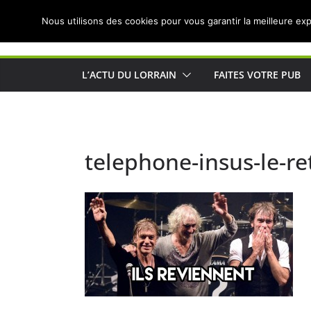
Passer
Nous utilisons des cookies pour vous garantir la meilleure exp
au
Actualités de Lorraine pour les Lorrains
contenu
L’ACTU DU LORRAIN
FAITES VOTRE PUB
telephone-insus-le-re