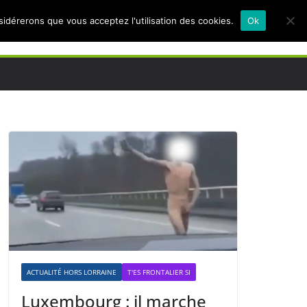
nsidérerons que vous acceptez l'utilisation des cookies.
Ok
ACTUALITÉ HORS LORRAINE
T'ES FRONTALIER SI
Luxembourg : il marche