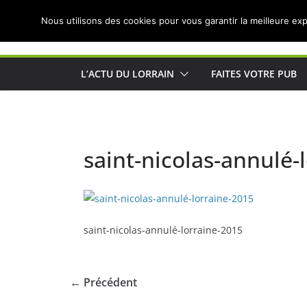
Passer
Nous utilisons des cookies pour vous garantir la meilleure exp
au
Actualités de Lorraine pour les Lorrains
contenu
L’ACTU DU LORRAIN
FAITES VOTRE PUB
saint-nicolas-annulé-
saint-nicolas-annulé-lorraine-2015
← Précédent