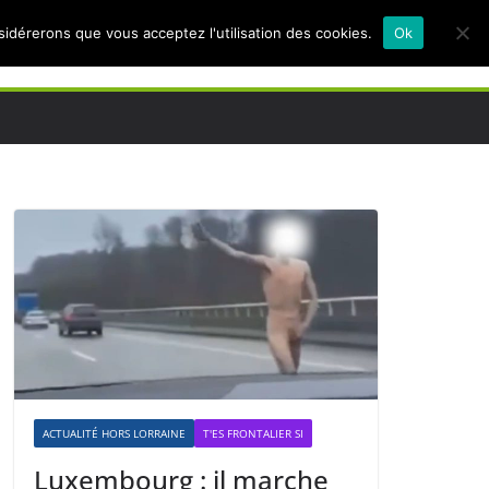
nsidérerons que vous acceptez l'utilisation des cookies.
Ok
ACTUALITÉ HORS LORRAINE
T'ES FRONTALIER SI
Luxembourg : il marche