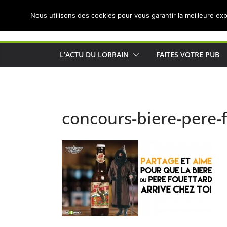
Passer
Nous utilisons des cookies pour vous garantir la meilleure exp
au
Actualités de Lorraine pour les Lorrains
contenu
L’ACTU DU LORRAIN
FAITES VOTRE PUB
concours-biere-pere-