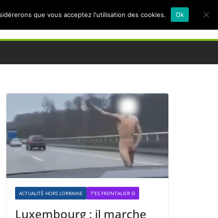
nsidérerons que vous acceptez l'utilisation des cookies.
Ok
ACTUALITÉ HORS LORRAINE
T'ES FRONTALIER SI
Luxembourg : il marche