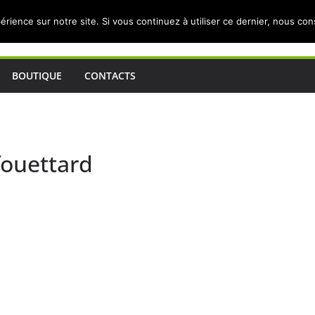
érience sur notre site. Si vous continuez à utiliser ce dernier, nous co
BOUTIQUE
CONTACTS
fouettard