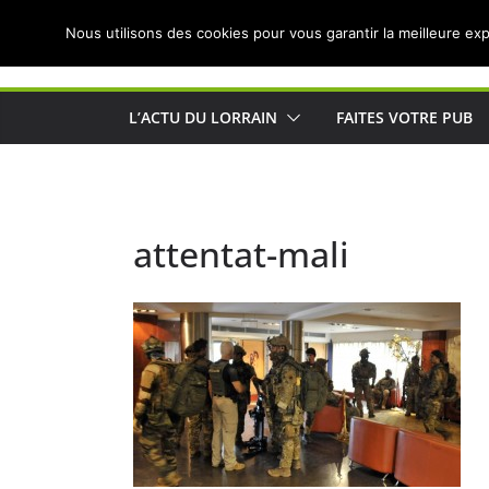
Passer
Nous utilisons des cookies pour vous garantir la meilleure exp
au
Actualités de Lorraine pour les Lorrains
contenu
L’ACTU DU LORRAIN
FAITES VOTRE PUB
attentat-mali