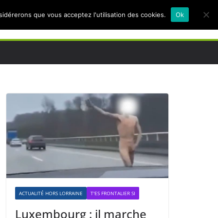
nsidérerons que vous acceptez l'utilisation des cookies.
Ok
ACTUALITÉ HORS LORRAINE
T'ES FRONTALIER SI
Luxembourg : il marche