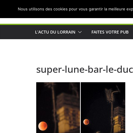
Passer
Nous utilisons des cookies pour vous garantir la meilleure exp
au
Actualités de Lorraine pour les Lorrains
contenu
L’ACTU DU LORRAIN
FAITES VOTRE PUB
super-lune-bar-le-du