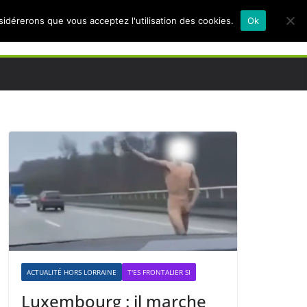
nsidérerons que vous acceptez l'utilisation des cookies.
Ok
ACTUALITÉ HORS LORRAINE
T'ES FRONTALIER SI
Luxembourg : il marche