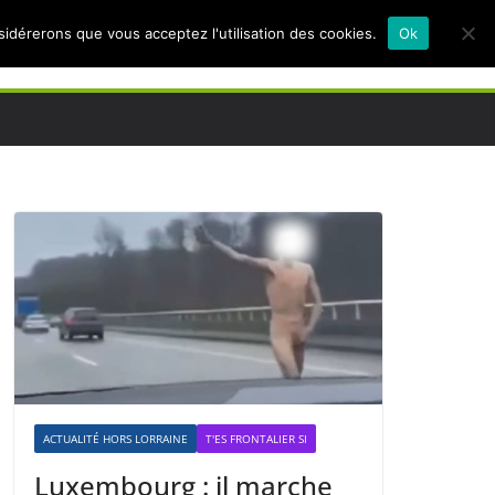
nsidérerons que vous acceptez l'utilisation des cookies.
Ok
ACTUALITÉ HORS LORRAINE
T'ES FRONTALIER SI
Luxembourg : il marche