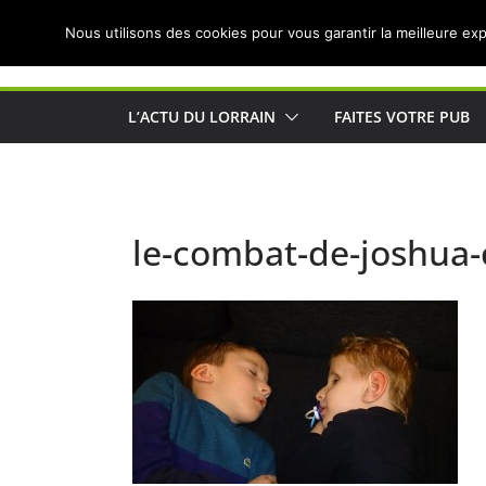
Passer
Nous utilisons des cookies pour vous garantir la meilleure exp
au
Actualités de Lorraine pour les Lorrains
contenu
L’ACTU DU LORRAIN
FAITES VOTRE PUB
le-combat-de-joshua