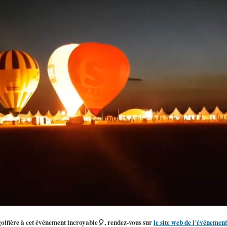
golfière à cet événement incroyable🎈, rendez-vous sur
le site web de l’événement