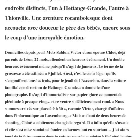
endroits distincts, l’un à Hettange-Grande, l’autre à
Thionville. Une aventure rocambolesque dont
accouche avec douceur le père des bébés, encore sous
le coup d’une incroyable émotion.
Domiciliés depuis peu à Metz-Sablon, Victor et son épouse Chloé, déjà
parents de Léon, 22 mois, attendent un heureux évènement. Un double
heureux évènement même puisqu’il s’agit de jumeaux. Le terme de la
grossesse a été estimé au 9 juillet. Aussi, c’est le cœur léger qu’ils
s’engouffrent tous les trois, pour le jeudi de l’Ascension, dans la voiture
familiale en direction de Hettange-Grande, au domicile d’une
photographe. Il s’agit d’immortaliser sur papier glacé ce moment de
plénitude à presque cinq… et ce ventre si délicieusement rond. « Nous
sommes arrivés sur place à 9 h 30 », raconte Victor, chargé d’affaires
dans l’informatique au Luxembourg. « Mais au bout de deux heures de
shooting, Chloé a subitement changé de regard. Il a fallu qu’elle s’assoie
et elle s’est mise soudain à fondre en larmes tout en souriant… J’ai alors
tenté de la faire monter dans la voiture pour la conduire à l’hôpital le plus