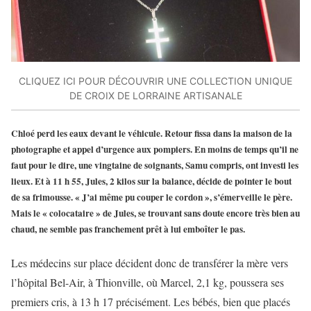
CLIQUEZ ICI POUR DÉCOUVRIR UNE COLLECTION UNIQUE
DE CROIX DE LORRAINE ARTISANALE
Chloé perd les eaux devant le véhicule. Retour fissa dans la maison de la
photographe et appel d’urgence aux pompiers. En moins de temps qu’il ne
faut pour le dire, une vingtaine de soignants, Samu compris, ont investi les
lieux. Et à 11 h 55, Jules, 2 kilos sur la balance, décide de pointer le bout
de sa frimousse. « J’ai même pu couper le cordon », s’émerveille le père.
Mais le « colocataire » de Jules, se trouvant sans doute encore très bien au
chaud, ne semble pas franchement prêt à lui emboîter le pas.
Les médecins sur place décident donc de transférer la mère vers
l’hôpital Bel-Air, à Thionville, où Marcel, 2,1 kg, poussera ses
premiers cris, à 13 h 17 précisément. Les bébés, bien que placés