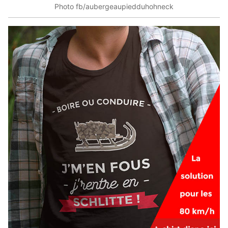
Photo fb/aubergeaupiedduhohneck