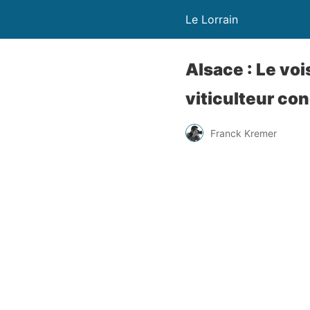
Le Lorrain
Alsace : Le voi
viticulteur c
Franck Kremer