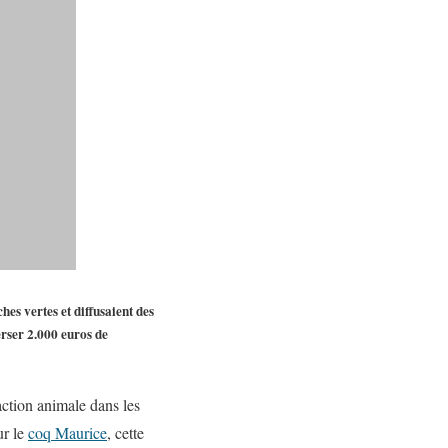
hes vertes et diffusaient des
erser 2.000 euros de
action animale dans les
ur le
coq Maurice
, cette