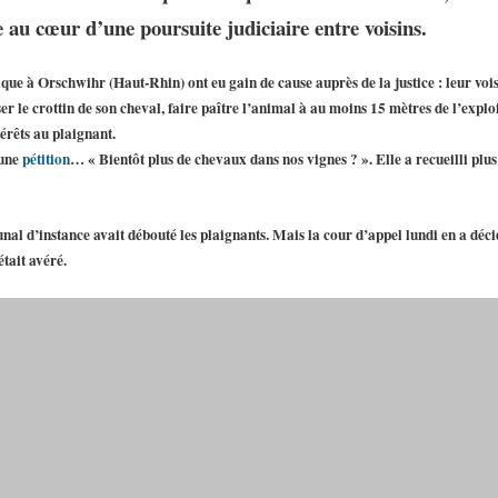
 au cœur d’une poursuite judiciaire entre voisins.
ique à Orschwihr (Haut-Rhin) ont eu gain de cause auprès de la justice : leur vois
er le crottin de son cheval, faire paître l’animal à au moins 15 mètres de l’exploita
rêts au plaignant.
 une
pétition
… « Bientôt plus de chevaux dans nos vignes ? ». Elle a recueilli plus
ibunal d’instance avait débouté les plaignants. Mais la cour d’appel lundi en a déc
tait avéré.