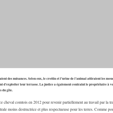
aient des nuisances. Selon eux, le crottin et l’urine de l’animal attiraient les mouc
 d’exploiter leur terrasse. La justice a également contraint le propriétaire à v
 du gîte.
ce cheval comtois en 2012 pour revenir partiellement au travail par la tr
rale moins destructrice et plus respectueuse pour les terres. Comme po