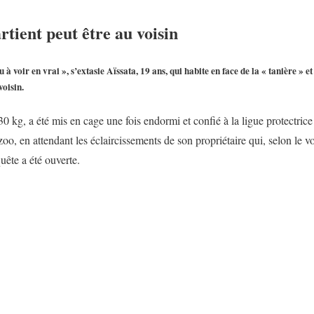
tient peut être au voisin
u à voir en vrai », s’extasie Aïssata, 19 ans, qui habite en face de la « tanière » e
oisin.
30 kg, a été mis en cage une fois endormi et confié à la ligue protectrice
o, en attendant les éclaircissements de son propriétaire qui, selon le v
quête a été ouverte.