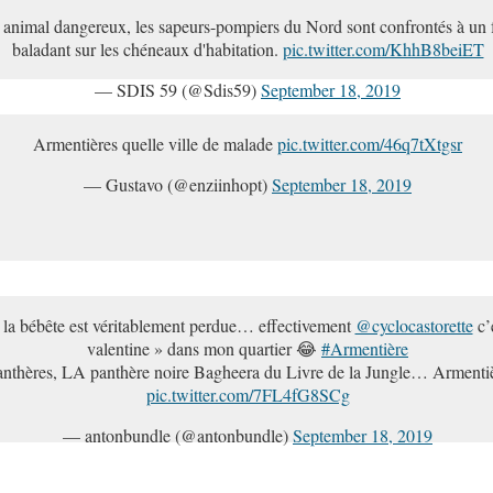
animal dangereux, les sapeurs-pompiers du Nord sont confrontés à un fé
baladant sur les chéneaux d'habitation.
pic.twitter.com/KhhB8beiET
— SDIS 59 (@Sdis59)
September 18, 2019
Armentières quelle ville de malade
pic.twitter.com/46q7tXtgsr
— Gustavo (@enziinhopt)
September 18, 2019
la bébête est véritablement perdue… effectivement
@cyclocastorette
c’
valentine » dans mon quartier 😂
#Armentière
nthères, LA panthère noire Bagheera du Livre de la Jungle… Armentière
pic.twitter.com/7FL4fG8SCg
— antonbundle (@antonbundle)
September 18, 2019