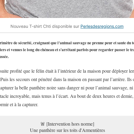
Nouveau T-shirt Chti disponible sur
Perlesdesregions.com
rimètre de sécurité, craignant que l’animal sauvage ne prenne peur et saute du to
lers et venues le long du chéneau et s’arrêtant parfois pour regarder passer le tr
ussée.
ite profité que le félin était à l’intérieur de la maison pour déployer le
Puis les secours ont pénétré dans la maison en passant par l’arrière. Ils o
capturer la belle panthère noire sans danger ni pour l’animal sauvage, n
tacle incroyable, mais tenus à l’écart. Au bout de deux heures et demie,
rmir et à la capturer.
🚨 [Intervention hors norme]
Une panthère sur les toits d'Armentières