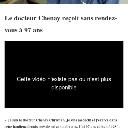
Le docteur Chenay reçoit sans rendez-
vous à 97 ans
« Je suis le docteur
Chenay Christian
. Je suis médecin et j’exerce dans
cette banlieue depuis près de soixante-dix ans. J’ai 97 ans et bientôt 98″,