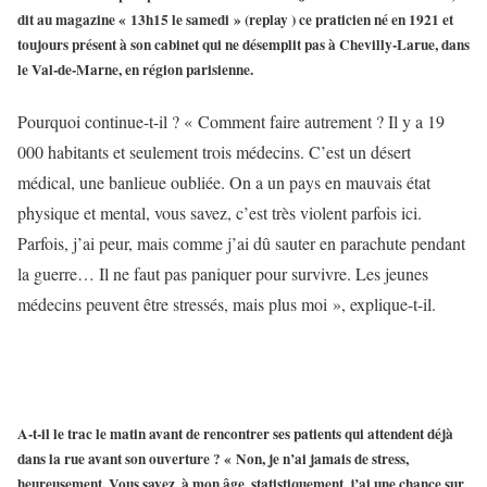
dit au magazine « 13h15 le samedi » (replay ) ce praticien né en 1921 et
toujours présent à son cabinet qui ne désemplit pas à Chevilly-Larue, dans
le Val-de-Marne, en région parisienne.
Pourquoi continue-t-il ? « Comment faire autrement ? Il y a 19
000 habitants et seulement trois médecins. C’est un désert
médical, une banlieue oubliée. On a un pays en mauvais état
physique et mental, vous savez, c’est très violent parfois ici.
Parfois, j’ai peur, mais comme j’ai dû sauter en parachute pendant
la guerre… Il ne faut pas paniquer pour survivre. Les jeunes
médecins peuvent être stressés, mais plus moi », explique-t-il.
A-t-il le trac le matin avant de rencontrer ses patients qui attendent déjà
dans la rue avant son ouverture ? « Non, je n’ai jamais de stress,
heureusement. Vous savez, à mon âge, statistiquement, j’ai une chance sur