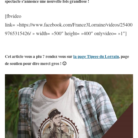
spectacle s’annonce une nouvelle fois grandiose !
[fbvideo
link= »https://www.facebook.com/France3Lorraine/videos/25400
9765315426/ » width= »500″ height= »400″ onlyvideo= »1″]
Cet article vous a plu ? rendez vous sur
la page Tipeee du Lorrain
,
page
de soutien pour dire merci gros
! 🙂