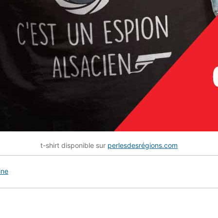
t-shirt disponible sur
perlesdesrégions.com
ine