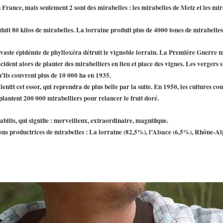
en France, mais seulement 2 sont des mirabelles : les mirabelles de Metz et les mi
uit 80 kilos de mirabelles. La lorraine produit plus de 4000 tones de mirabelles
vaste épidémie de phylloxéra détruit le vignoble lorrain. La Première Guerre mo
ident alors de planter des mirabelliers en lieu et place des vignes. Les vergers 
u’ils couvrent plus de 10 000 ha en 1935.
tit cet essor, qui reprendra de plus belle par la suite. En 1950, les cultures co
lantent 200 000 mirabelliers pour relancer le fruit doré.
abilis
, qui signifie :
merveilleux
, extraordinaire, magnifique.
gions productrices de mirabelles : La lorraine (82,5%), l’Alsace (6,5%), Rhône-