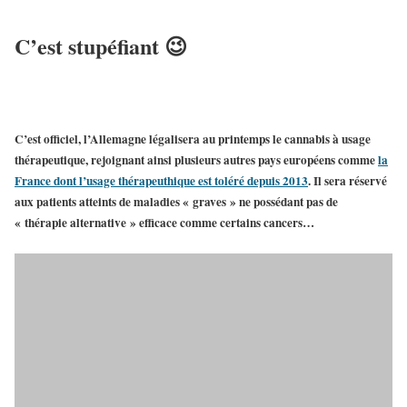
C’est stupéfiant 😉
C’est officiel,
l’Allemagne légalisera au printemps le cannabis à usage
thérapeutique
, rejoignant ainsi plusieurs autres pays européens comme
la
France
dont
l’usage thérapeuthique est toléré depuis 2013
. Il sera réservé
aux patients atteints de maladies « graves » ne possédant pas de
« thérapie alternative » efficace comme certains cancers…