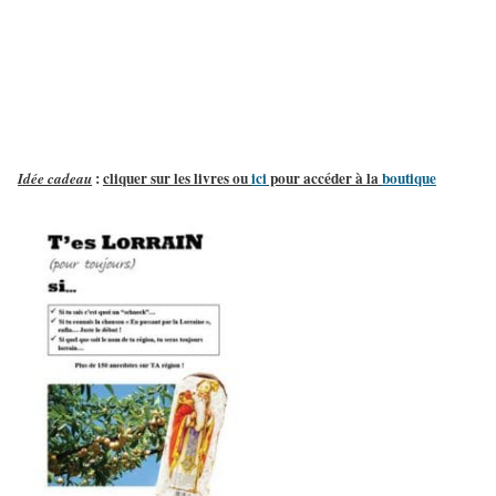
:
cliquer sur les livres ou
ici
pour accéder à la
boutique
Idée cadeau